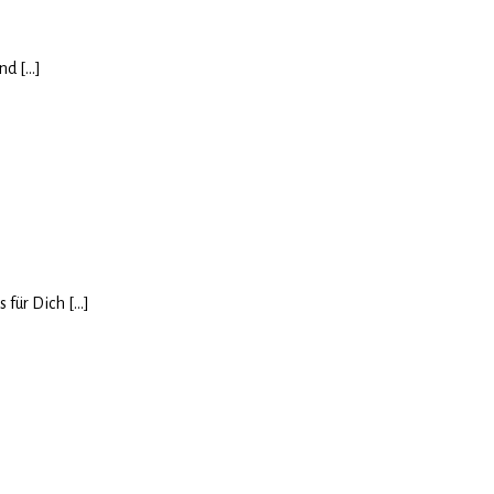
d [...]
ür Dich [...]