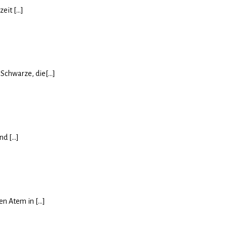
it [...]
Schwarze, die[...]
d [...]
 Atem in [...]